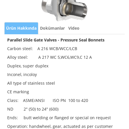
Ürün Hakkında
Dokümanlar
Video
Parallel Slide Gate Valves - Pressure Seal Bonnets
Carbon steel: A 216 WCB/WCC/LCB
Alloy steel: A 217 WC 5,WC6,WC9,C 12 A
Duplex, super duplex
Inconel, incoloy
All type of stainless steel
CE marking
Class: ASME/ANSI ISO PN 100 to 420
ND 2" (50) to 24" (600)
Ends: butt welding or flanged or special on request
Operation: handwheel, gear, actuated as per customer